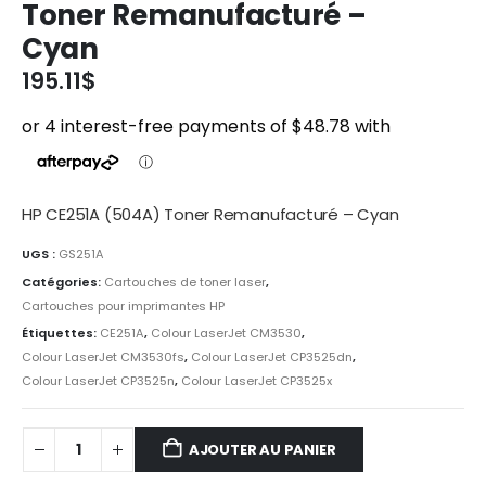
Toner Remanufacturé –
Cyan
195.11
$
HP CE251A (504A) Toner Remanufacturé – Cyan
UGS :
GS251A
Catégories:
Cartouches de toner laser
,
Cartouches pour imprimantes HP
Étiquettes:
CE251A
,
Colour LaserJet CM3530
,
Colour LaserJet CM3530fs
,
Colour LaserJet CP3525dn
,
Colour LaserJet CP3525n
,
Colour LaserJet CP3525x
AJOUTER AU PANIER