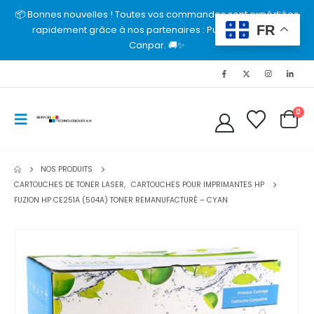
📦 Bonnes nouvelles ! Toutes vos commandes sont expédiées
FR
rapidement grâce à nos partenaires : Purolator, UPS et
Canpar. 🚚✨
0
NOS PRODUITS
CARTOUCHES DE TONER LASER
,
CARTOUCHES POUR IMPRIMANTES HP
FUZION HP CE251A (504A) TONER REMANUFACTURÉ – CYAN