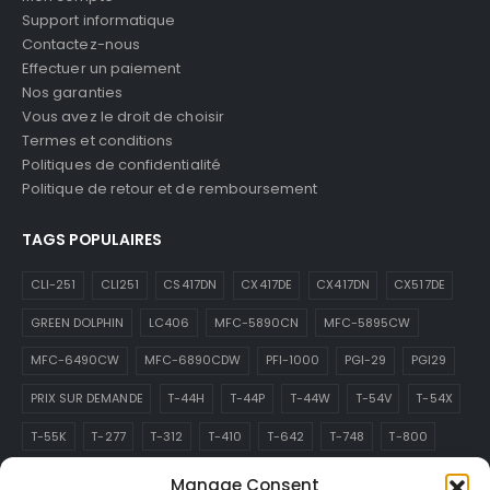
Support informatique
Contactez-nous
Effectuer un paiement
Nos garanties
Vous avez le droit de choisir
Termes et conditions
Politiques de confidentialité
Politique de retour et de remboursement
TAGS POPULAIRES
CLI-251
CLI251
CS417DN
CX417DE
CX417DN
CX517DE
GREEN DOLPHIN
LC406
MFC-5890CN
MFC-5895CW
MFC-6490CW
MFC-6890CDW
PFI-1000
PGI-29
PGI29
PRIX SUR DEMANDE
T-44H
T-44P
T-44W
T-54V
T-54X
T-55K
T-277
T-312
T-410
T-642
T-748
T-800
T44H
T44P
T44W
T54V
T54X
T55K
T220
T252
Manage Consent