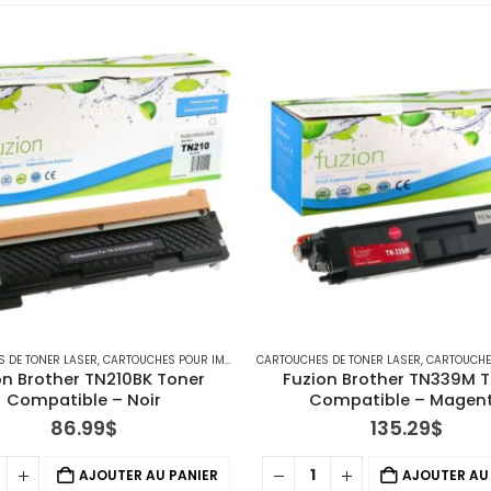
DE TONER LASER
,
IMPRIMANTES MFC
,
CARTOUCHES POUR IMPRIMANTES BROTHER
CARTOUCHES DE TONER LASER
,
IMPRIMANTES MFC
,
CARTOUCHES POUR I
n Brother TN210BK Toner 
Fuzion Brother TN339M T
Compatible – Noir
Compatible – Magen
86.99
$
135.29
$
AJOUTER AU PANIER
AJOUTER AU