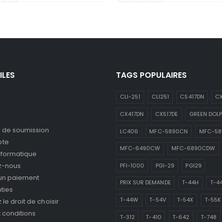
ILES
TAGS POPULAIRES
CLI-251
CLI251
CS417DN
CX
CX417DN
CX517DE
GREEN DOLP
de soumission
LC406
MFC-5890CN
MFC-5
pte
MFC-6490CW
MFC-6890CDW
nformatique
z-nous
PFI-1000
PGI-29
PGI29
 un paiement
PRIX SUR DEMANDE
T-44H
T-4
ties
T-44W
T-54V
T-54X
T-55K
le droit de choisir
 conditions
T-312
T-410
T-642
T-748