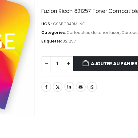
Fuzion Ricoh 821257 Toner Compatib
UGS :
GSSPC840M-NC
Catégories:
Cartouches de toner laser
,
Cartouc
Étiquette:
821257
AJOUTER AU PANIER