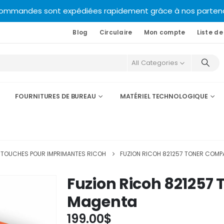
commandes sont expédiées rapidement grâce à nos partenair
Blog
Circulaire
Mon compte
Liste de
All Categories
FOURNITURES DE BUREAU
MATÉRIEL TECHNOLOGIQUE
TOUCHES POUR IMPRIMANTES RICOH
FUZION RICOH 821257 TONER COMP
Fuzion Ricoh 821257
Magenta
199.00
$