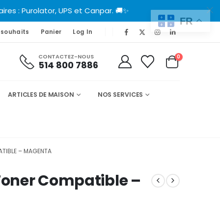
es : Purolator, UPS et Canpar. 🚚✨
FR
 souhaits
Panier
Log In
CONTACTEZ-NOUS
0
514 800 7886
ARTICLES DE MAISON
NOS SERVICES
ATIBLE – MAGENTA
 Toner Compatible –