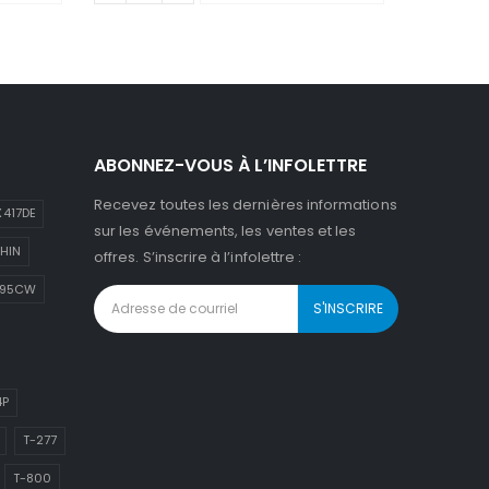
ABONNEZ-VOUS À L’INFOLETTRE
Recevez toutes les dernières informations
417DE
sur les événements, les ventes et les
HIN
offres. S’inscrire à l’infolettre :
895CW
4P
T-277
T-800