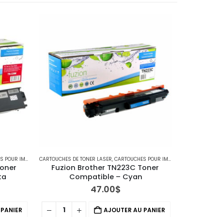
MPRIMANTES BROTHER
CARTOUCHES DE TONER LASER
,
IMPRIMANTES MFC
,
CARTOUCHES POUR IMPRIMANTES BROTHER
CARTOUCHES
oner 
Fuzion Brother TN223C Toner 
Fuzi
ta
Compatible – Cyan
C
47.00
$
 PANIER
AJOUTER AU PANIER