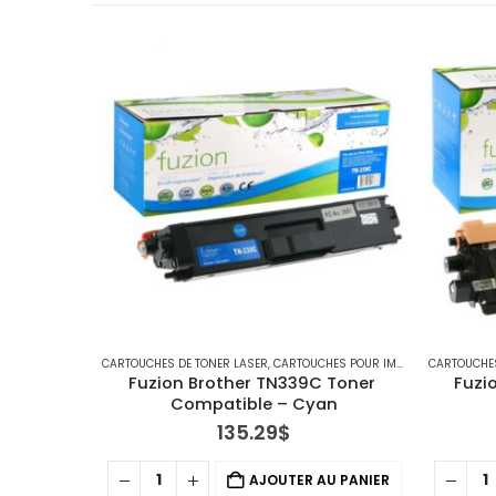
PRIMANTES BROTHER
CARTOUCHES DE TONER LASER
,
CARTOUCHES POUR IMPRIMANTES BROTHER
CARTOUCHES 
oner 
Fuzion Brother TN339C Toner 
Fuzio
Compatible – Cyan
135.29
$
PANIER
AJOUTER AU PANIER