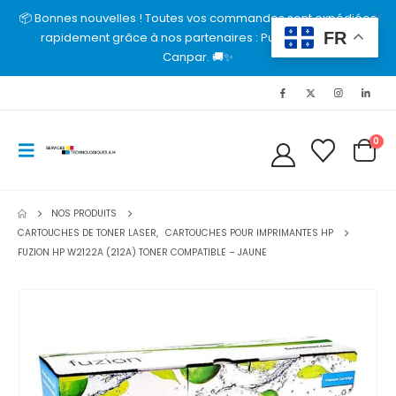
📦 Bonnes nouvelles ! Toutes vos commandes sont expédiées
FR
rapidement grâce à nos partenaires : Purolator, UPS et
Canpar. 🚚✨
0
NOS PRODUITS
CARTOUCHES DE TONER LASER
,
CARTOUCHES POUR IMPRIMANTES HP
FUZION HP W2122A (212A) TONER COMPATIBLE – JAUNE