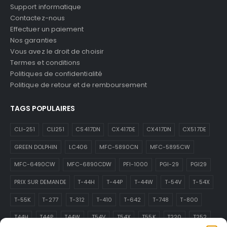
Support informatique
Contactez-nous
Effectuer un paiement
Nos garanties
Vous avez le droit de choisir
Termes et conditions
Politiques de confidentialité
Politique de retour et de remboursement
TAGS POPULAIRES
CLI-251
CLI251
CS417DN
CX417DE
CX417DN
CX517DE
GREEN DOLPHIN
LC406
MFC-5890CN
MFC-5895CW
MFC-6490CW
MFC-6890CDW
PFI-1000
PGI-29
PGI29
PRIX SUR DEMANDE
T-44H
T-44P
T-44W
T-54V
T-54X
T-55K
T-277
T-312
T-410
T-642
T-748
T-800
T44H
T44P
T44W
T54V
T54X
T55K
T220
T252