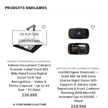
PRODUITS SIMILAIRES
EN RUPTURE
D'INVENTAIRE
MATÉRIEL TECHNOLOGIQUE
,
NUMÉRISEURS ET SCANNERS
Adesso Document Camera 
ARTICLES VOITURES
,
CAMÉRAS DE TABLEAU DE BORD
AR
Scanner CyberTrack 820 
myGEKOgear Dashcam – 
8Mp Fixed Focus Digital 
Orbit 960 4k UHD Sony 
O
Zoom OCR Text 
Starvis Night Vision Wifi 
Recognition – Video & 
Support G-Sensor Lane 
Photo Capture – Up to A3 
Departure & Front Collision 
Size – PC/Mac
Warning 16GB MicroSD 
239.99
$
Included (up to 512GB) – 
Black
CONTINUER LA LECTURE
229.99
$