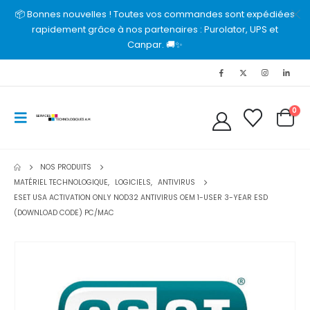
📦 Bonnes nouvelles ! Toutes vos commandes sont expédiées
rapidement grâce à nos partenaires : Purolator, UPS et
Canpar. 🚚✨
0
NOS PRODUITS
MATÉRIEL TECHNOLOGIQUE
,
LOGICIELS
,
ANTIVIRUS
ESET USA ACTIVATION ONLY NOD32 ANTIVIRUS OEM 1-USER 3-YEAR ESD
(DOWNLOAD CODE) PC/MAC