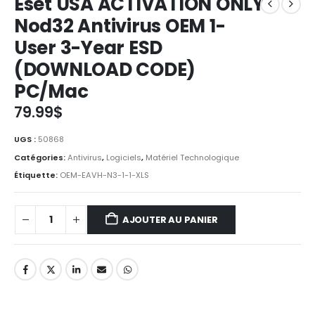
Eset USA ACTIVATION ONLY
Nod32 Antivirus OEM 1-
User 3-Year ESD
(DOWNLOAD CODE)
PC/Mac
79.99
$
UGS :
50868
Catégories:
Antivirus
,
Logiciels
,
Matériel Technologique
Étiquette:
OEM-EAVH-N3-1-1-XLS
AJOUTER AU PANIER