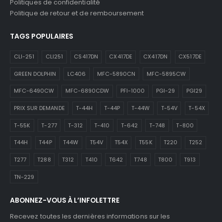
Politiques de confidentialité
Politique de retour et de remboursement
TAGS POPULAIRES
CLI-251
CLI251
CS417DN
CX417DE
CX417DN
CX517DE
GREEN DOLPHIN
LC406
MFC-5890CN
MFC-5895CW
MFC-6490CW
MFC-6890CDW
PFI-1000
PGI-29
PGI29
PRIX SUR DEMANDE
T-44H
T-44P
T-44W
T-54V
T-54X
T-55K
T-277
T-312
T-410
T-642
T-748
T-800
T44H
T44P
T44W
T54V
T54X
T55K
T220
T252
T277
T288
T312
T410
T642
T748
T800
T913
TN-229
ABONNEZ-VOUS À L’INFOLETTRE
Recevez toutes les dernières informations sur les