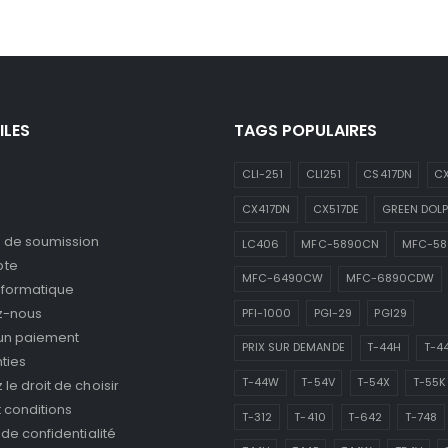
ILES
TAGS POPULAIRES
CLI-251
CLI251
CS417DN
CX
CX417DN
CX517DE
GREEN DOLP
de soumission
LC406
MFC-5890CN
MFC-5
pte
MFC-6490CW
MFC-6890CDW
nformatique
z-nous
PFI-1000
PGI-29
PGI29
 un paiement
PRIX SUR DEMANDE
T-44H
T-4
ties
T-44W
T-54V
T-54X
T-55K
le droit de choisir
 conditions
T-312
T-410
T-642
T-748
 de confidentialité