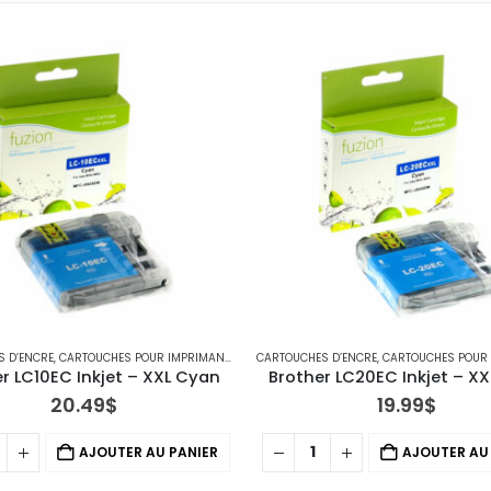
S D’ENCRE
RIMANTE JET D'ENCRE
,
CARTOUCHES POUR IMPRIMANTES BROTHER
CARTOUCHES D’ENCRE
,
IMPRIMANTE JET D'ENCRE
,
CARTOUCHES POUR IMPRIM
r LC10EC Inkjet – XXL Cyan
Brother LC20EC Inkjet – X
20.49
$
19.99
$
AJOUTER AU PANIER
AJOUTER AU