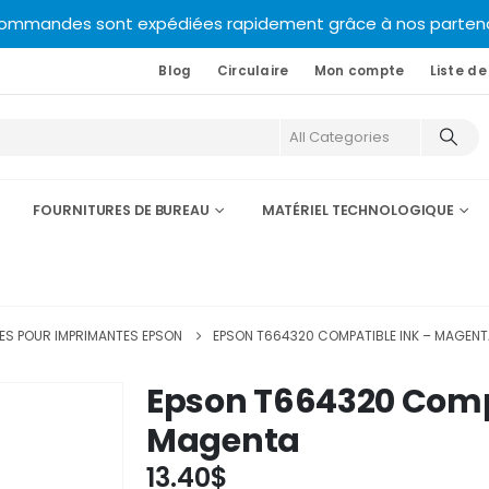
commandes sont expédiées rapidement grâce à nos partenair
Blog
Circulaire
Mon compte
Liste de
FOURNITURES DE BUREAU
MATÉRIEL TECHNOLOGIQUE
S POUR IMPRIMANTES EPSON
EPSON T664320 COMPATIBLE INK – MAGEN
Epson T664320 Comp
Magenta
13.40
$