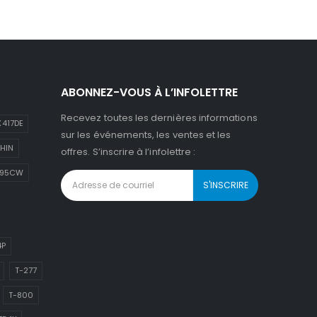
ABONNEZ-VOUS À L’INFOLETTRE
Recevez toutes les dernières informations
417DE
sur les événements, les ventes et les
HIN
offres. S’inscrire à l’infolettre :
895CW
4P
T-277
T-800