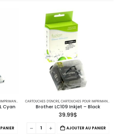
ANTES BROTHER
CARTOUCHES D’ENCRE
,
IMPRIMANTE JET D'ENCRE
,
CARTOUCHES POUR IMPRIMANTES BROTHER
CARTOUCHES 
,
IMPRI
XL Cyan
Brother LC109 Inkjet – Black
Brothe
39.99
$
 PANIER
AJOUTER AU PANIER