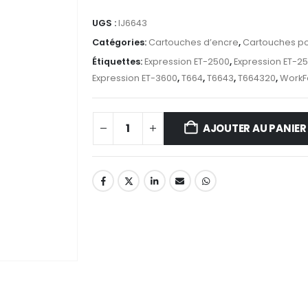
UGS :
IJ6643
Catégories:
Cartouches d’encre
,
Cartouches po
Étiquettes:
Expression ET-2500
,
Expression ET-2
Expression ET-3600
,
T664
,
T6643
,
T664320
,
WorkF
AJOUTER AU PANIER