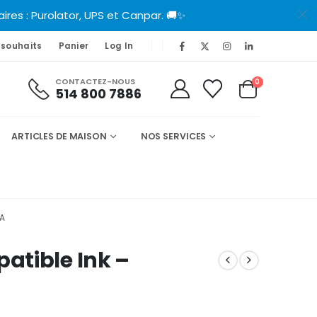
es : Purolator, UPS et Canpar. 🚚✨
 souhaits
Panier
Log In
CONTACTEZ-NOUS
0
514 800 7886
ARTICLES DE MAISON
NOS SERVICES
TA
atible Ink –