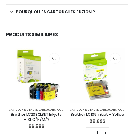
POURQUOI LES CARTOUCHES FUZION ?
PRODUITS SIMILAIRES
CARTOUCHES D’ENCRE
,
CARTOUCHES POUR IMPRIMANTES BROTHER
CARTOUCHES D’ENCRE
,
IMPRIMANTE JET D'ENCRE
,
CARTOUCHES POUR IMPRIMANTES BROTHER
C
Brother LC203XLSET Inkjets 
Brother LC105 Inkjet – Yellow
– XL C/K/M/Y
28.69
$
66.59
$