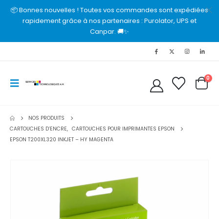
📦 Bonnes nouvelles ! Toutes vos commandes sont expédiées
rapidement grâce à nos partenaires : Purolator, UPS et
Canpar. 🚚✨
0
NOS PRODUITS
CARTOUCHES D’ENCRE
,
CARTOUCHES POUR IMPRIMANTES EPSON
EPSON T200XL320 INKJET – HY MAGENTA