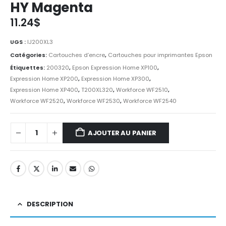
HY Magenta
11.24
$
UGS :
IJ200XL3
Catégories:
Cartouches d’encre
,
Cartouches pour imprimantes Epson
Étiquettes:
200320
,
Epson Expression Home XP100
,
Expression Home XP200
,
Expression Home XP300
,
Expression Home XP400
,
T200XL320
,
Workforce WF2510
,
Workforce WF2520
,
Workforce WF2530
,
Workforce WF2540
AJOUTER AU PANIER
DESCRIPTION