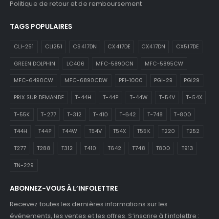
Politique de retour et de remboursement
TAGS POPULAIRES
CLI-251
CLI251
CS417DN
CX417DE
CX417DN
CX517DE
GREEN DOLPHIN
LC406
MFC-5890CN
MFC-5895CW
MFC-6490CW
MFC-6890CDW
PFI-1000
PGI-29
PGI29
PRIX SUR DEMANDE
T-44H
T-44P
T-44W
T-54V
T-54X
T-55K
T-277
T-312
T-410
T-642
T-748
T-800
T44H
T44P
T44W
T54V
T54X
T55K
T220
T252
T277
T288
T312
T410
T642
T748
T800
T913
TN-229
ABONNEZ-VOUS À L’INFOLETTRE
Recevez toutes les dernières informations sur les
événements, les ventes et les offres. S’inscrire à l’infolettre :