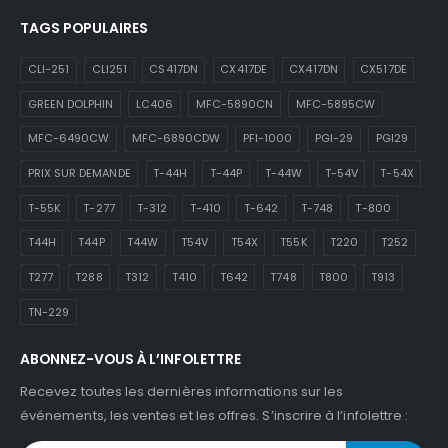
TAGS POPULAIRES
CLI-251
CLI251
CS417DN
CX417DE
CX417DN
CX517DE
GREEN DOLPHIN
LC406
MFC-5890CN
MFC-5895CW
MFC-6490CW
MFC-6890CDW
PFI-1000
PGI-29
PGI29
PRIX SUR DEMANDE
T-44H
T-44P
T-44W
T-54V
T-54X
T-55K
T-277
T-312
T-410
T-642
T-748
T-800
T44H
T44P
T44W
T54V
T54X
T55K
T220
T252
T277
T288
T312
T410
T642
T748
T800
T913
TN-229
ABONNEZ-VOUS À L’INFOLETTRE
Recevez toutes les dernières informations sur les
événements, les ventes et les offres. S’inscrire à l’infolettre :