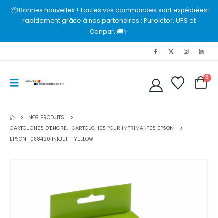
📦 Bonnes nouvelles ! Toutes vos commandes sont expédiées
rapidement grâce à nos partenaires : Purolator, UPS et
Canpar. 🚚✨
0
NOS PRODUITS
CARTOUCHES D’ENCRE
,
CARTOUCHES POUR IMPRIMANTES EPSON
EPSON T088420 INKJET – YELLOW