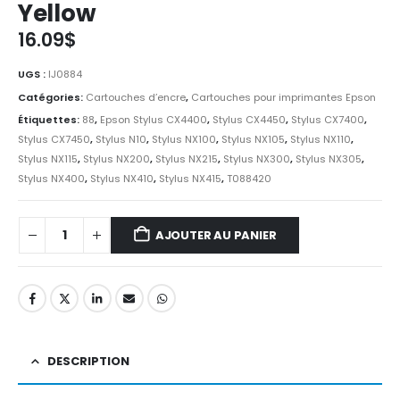
Yellow
16.09
$
UGS :
IJ0884
Catégories:
Cartouches d’encre
,
Cartouches pour imprimantes Epson
Étiquettes:
88
,
Epson Stylus CX4400
,
Stylus CX4450
,
Stylus CX7400
,
Stylus CX7450
,
Stylus N10
,
Stylus NX100
,
Stylus NX105
,
Stylus NX110
,
Stylus NX115
,
Stylus NX200
,
Stylus NX215
,
Stylus NX300
,
Stylus NX305
,
Stylus NX400
,
Stylus NX410
,
Stylus NX415
,
T088420
AJOUTER AU PANIER
DESCRIPTION