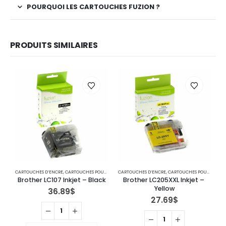
POURQUOI LES CARTOUCHES FUZION ?
PRODUITS SIMILAIRES
CARTOUCHES D’ENCRE
,
CARTOUCHES POUR IMPRIMANTES BROTHER
CARTOUCHES D’ENCRE
,
IMPRIMANTE JET D'ENCRE
,
CARTOUCHES POUR IMPRIMANTES BROTHER
C
Brother LC107 Inkjet – Black
Brother LC205XXL Inkjet – 
B
Yellow
36.89
$
27.69
$