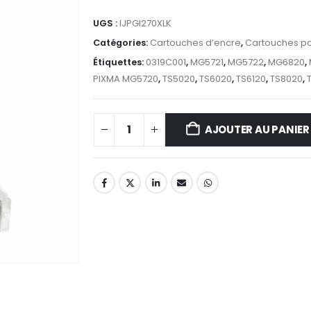
UGS :
IJPGI270XLK
Catégories:
Cartouches d’encre
,
Cartouches p
Étiquettes:
0319C001
,
MG5721
,
MG5722
,
MG6820
,
PIXMA MG5720
,
TS5020
,
TS6020
,
TS6120
,
TS8020
,
AJOUTER AU PANIER