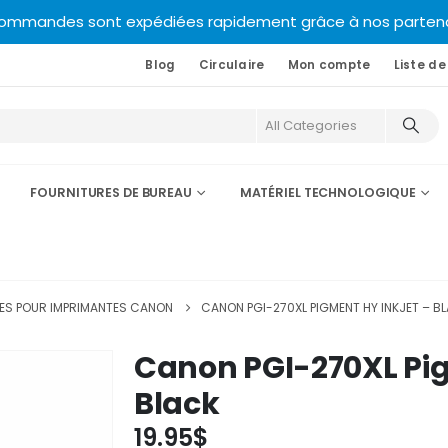
commandes sont expédiées rapidement grâce à nos partenair
Blog
Circulaire
Mon compte
Liste de
FOURNITURES DE BUREAU
MATÉRIEL TECHNOLOGIQUE
S POUR IMPRIMANTES CANON
CANON PGI-270XL PIGMENT HY INKJET – B
Canon PGI-270XL Pig
Black
19.95
$