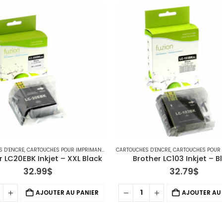
S D’ENCRE
RIMANTE JET D'ENCRE
,
CARTOUCHES POUR IMPRIMANTES BROTHER
CARTOUCHES D’ENCRE
,
IMPRIMANTE JET D'ENCRE
,
CARTOUCHES POUR IMPRIM
r LC20EBK Inkjet – XXL Black
Brother LC103 Inkjet – B
32.99
$
32.79
$
AJOUTER AU PANIER
AJOUTER AU