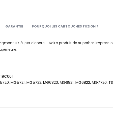
GARANTIE
POURQUOI LES CARTOUCHES FUZION ?
gment HY à jets d’encre – Noire produit de superbes impressio
upérieure.
319C001
720, MG5721, MG5722, MG6820, MG6821, MG6822, MG7720, TS5