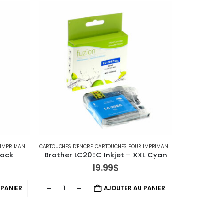
ANTES BROTHER
CARTOUCHES D’ENCRE
,
IMPRIMANTE JET D'ENCRE
,
CARTOUCHES POUR IMPRIMANTES BROTHER
CARTOUCHES 
,
IMPRI
lack
Brother LC20EC Inkjet – XXL Cyan
Brother
19.99
$
 PANIER
AJOUTER AU PANIER