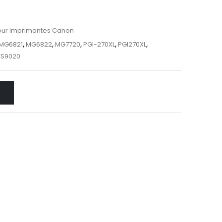
our imprimantes Canon
MG6821
,
MG6822
,
MG7720
,
PGI-270XL
,
PGI270XL
,
TS9020