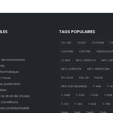
ILES
TAGS POPULAIRES
CLI-251
CLI251
CS417DN
CX
CX417DN
CX517DE
GREEN DOLP
de soumission
LC406
MFC-5890CN
MFC-5
pte
MFC-6490CW
MFC-6890CDW
nformatique
z-nous
PFI-1000
PGI-29
PGI29
 un paiement
PRIX SUR DEMANDE
T-44H
T-4
ties
T-44W
T-54V
T-54X
T-55K
le droit de choisir
 conditions
T-312
T-410
T-642
T-748
 de confidentialité
T44H
T44P
T44W
T54V