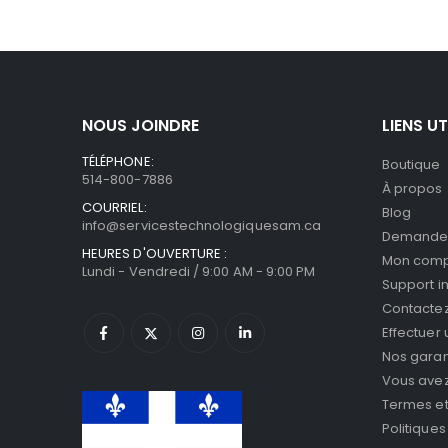
NOUS JOINDRE
LIENS UT
TÉLÉPHONE:
Boutique
514-800-7886
À propos
COURRIEL:
Blog
info@servicestechnologiquesam.ca
Demande 
HEURES D'OUVERTURE :
Mon com
Lundi - Vendredi / 9:00 AM - 9:00 PM
Support i
Contacte
Effectuer
Nos garan
Vous avez 
Termes et
Politiques