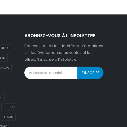
ABONNEZ-VOUS À L’INFOLETTRE
Recevez toutes les dernières informations
417DE
sur les événements, les ventes et les
HIN
offres. S’inscrire à l’infolettre :
895CW
4P
T-277
T-800
T54X