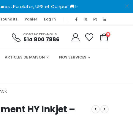
es : Purolator, UPS et Canpar. 🚚✨
 souhaits
Panier
Log In
CONTACTEZ-NOUS
0
514 800 7886
ARTICLES DE MAISON
NOS SERVICES
LACK
ment HY Inkjet –