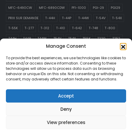
MFC-6490CW
MFC-6890CDW
PFI-1000
PGI-29
PGI29
PRIX SUR DEMANDE
T-44H
T-44P
T-44W
T-54V
T-54X
T-55K
T-277
T-312
T-410
T-642
T-748
T-800
T44H
T44P
T44W
T54V
T54X
T55K
T220
T252
Manage Consent
T277
T288
T312
T410
T642
T748
T800
T913
To provide the best experiences, we use technologies like cookies to
TN-229
store and/or access device information. Consenting to these
technologies will allow us to process data such as browsing
ABONNEZ-VOUS À L’INFOLETTRE
behavior or unique IDs on this site. Not consenting or withdrawing
consent, may adversely affect certain features and functions.
Recevez toutes les dernières informations sur les
événements, les ventes et les offres. S’inscrire à l’infolettre :
Accept
Deny
View preferences