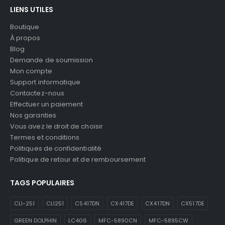
LIENS UTILES
Boutique
À propos
Blog
Demande de soumission
Mon compte
Support informatique
Contactez-nous
Effectuer un paiement
Nos garanties
Vous avez le droit de choisir
Termes et conditions
Politiques de confidentialité
Politique de retour et de remboursement
TAGS POPULAIRES
CLI-251
CLI251
CS417DN
CX417DE
CX417DN
CX517DE
GREEN DOLPHIN
LC406
MFC-5890CN
MFC-5895CW