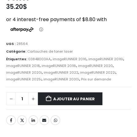
35.20
$
UGS :
28564
Catégorie:
Cartouches de toner laser
Étiquettes:
0384B003AA
,
imageRUNNER 2016
,
imageRUNNER 2016i
,
imageRUNNER 2018
,
imageRUNNER 2018i
,
imageRUNNER 2020
,
imageRUNNER 2020i
,
imageRUNNER 2022
,
imageRUNNER 2022i
,
imageRUNNER 2025i
,
imageRUNNER 2030i
,
Prix sur demande
AJOUTER AU PANIER