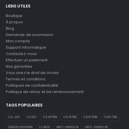
LIENS UTILES
Boutique
À propos
Blog
Demande de soumission
Mon compte
Support informatique
Contactez-nous
Effectuer un paiement
Nos garanties
Vous avez le droit de choisir
Termes et conditions
Politiques de confidentialité
Politique de retour et de remboursement
TAGS POPULAIRES
CLI-251
CLI251
CS417DN
CX417DE
CX417DN
CX517DE
GREEN DOLPHIN
LC406
MFC-5890CN
MFC-5895CW