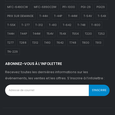
MFC-6490CW
MFC-6890CDW
PFI-1000
PGI-29
PGI29
PRIX SUR DEMANDE
T-44H
T-44P
T-44W
T-54V
T-54X
T-55K
T-277
T-312
T-410
T-642
T-748
T-800
T44H
T44P
T44W
T54V
T54X
T55K
T220
T252
T277
T288
T312
T410
T642
T748
T800
T913
TN-229
ABONNEZ-VOUS À L’INFOLETTRE
Recevez toutes les dernières informations sur les
événements, les ventes et les offres. S’inscrire à l’infolettre :