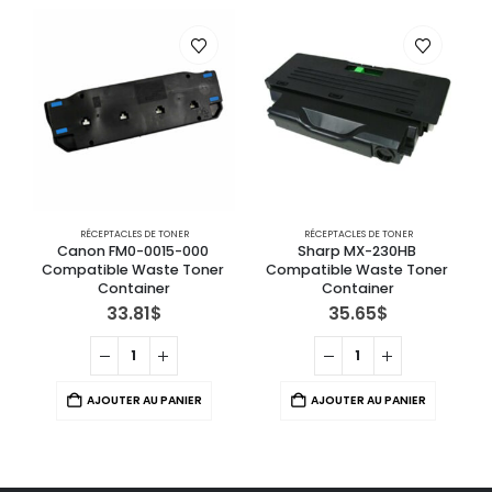
RÉCEPTACLES DE TONER
RÉCEPTACLES DE TONER
Canon FM0-0015-000 
Sharp MX-230HB 
R
Compatible Waste Toner 
Compatible Waste Toner 
Container
Container
33.81
$
35.65
$
AJOUTER AU PANIER
AJOUTER AU PANIER