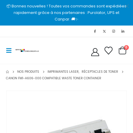
📦 Bonnes nouvelles ! Toutes vos commandes sont expédiées
rapidement grâce à nos partenaires : Purolator, UPS et
Canpar. 🚚✨
0
NOS PRODUITS
IMPRIMANTES LASER
,
RÉCEPTACLES DE TONER
CANON FM1-A606-000 COMPATIBLE WASTE TONER CONTAINER