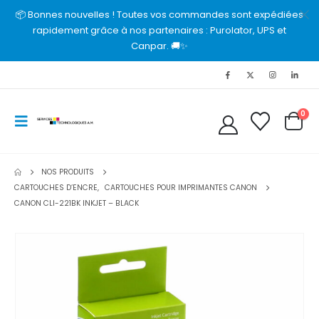
📦 Bonnes nouvelles ! Toutes vos commandes sont expédiées
rapidement grâce à nos partenaires : Purolator, UPS et
Canpar. 🚚✨
0
NOS PRODUITS
CARTOUCHES D’ENCRE
,
CARTOUCHES POUR IMPRIMANTES CANON
CANON CLI-221BK INKJET – BLACK