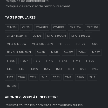
Politiques de confidentialité
Politique de retour et de remboursement
TAGS POPULAIRES
CLI-251
CLI251
CS417DN
CX417DE
CX417DN
CX517DE
GREEN DOLPHIN
LC406
MFC-5890CN
MFC-5895CW
MFC-6490CW
MFC-6890CDW
PFI-1000
PGI-29
PGI29
PRIX SUR DEMANDE
T-44H
T-44P
T-44W
T-54V
T-54X
T-55K
T-277
T-312
T-410
T-642
T-748
T-800
T44H
T44P
T44W
T54V
T54X
T55K
T220
T252
T277
T288
T312
T410
T642
T748
T800
T913
TN-229
ABONNEZ-VOUS À L’INFOLETTRE
Recevez toutes les dernières informations sur les