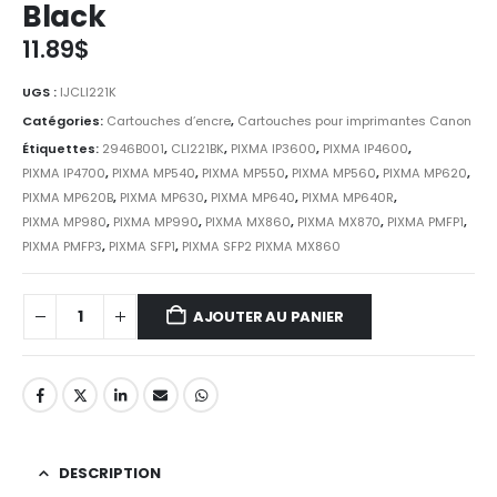
Black
11.89
$
UGS :
IJCLI221K
Catégories:
Cartouches d’encre
,
Cartouches pour imprimantes Canon
Étiquettes:
2946B001
,
CLI221BK
,
PIXMA IP3600
,
PIXMA IP4600
,
PIXMA IP4700
,
PIXMA MP540
,
PIXMA MP550
,
PIXMA MP560
,
PIXMA MP620
,
PIXMA MP620B
,
PIXMA MP630
,
PIXMA MP640
,
PIXMA MP640R
,
PIXMA MP980
,
PIXMA MP990
,
PIXMA MX860
,
PIXMA MX870
,
PIXMA PMFP1
,
PIXMA PMFP3
,
PIXMA SFP1
,
PIXMA SFP2 PIXMA MX860
AJOUTER AU PANIER
DESCRIPTION