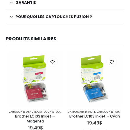
GARANTIE
POURQUOI LES CARTOUCHES FUZION ?
PRODUITS SIMILAIRES
CARTOUCHES D’ENCRE
,
CARTOUCHES POUR IMPRIMANTES BROTHER
CARTOUCHES D’ENCRE
,
IMPRIMANTE JET D'ENCRE
,
CARTOUCHES POUR IMPRIMANTES BROTHER
C
Brother LC103 Inkjet – 
Brother LC103 Inkjet – Cyan
B
Magenta
19.49
$
19.49
$