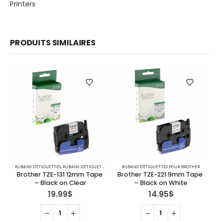
Printers
PRODUITS SIMILAIRES
RUBANS D'ÉTIQUETTES
,
RUBANS D'ÉTIQUETTES POUR BROTHER
RUBANS D'ÉTIQUETTES POUR BROTHER
RU
Brother TZE-131 12mm Tape 
Brother TZE-221 9mm Tape 
– Black on Clear
– Black on White
19.99
$
14.95
$