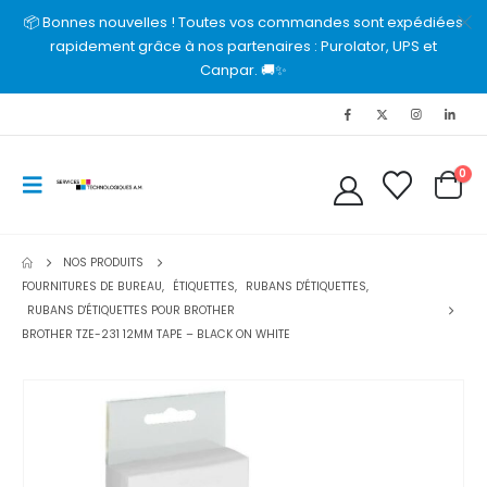
📦 Bonnes nouvelles ! Toutes vos commandes sont expédiées
rapidement grâce à nos partenaires : Purolator, UPS et
Canpar. 🚚✨
0
NOS PRODUITS
FOURNITURES DE BUREAU
,
ÉTIQUETTES
,
RUBANS D'ÉTIQUETTES
,
RUBANS D'ÉTIQUETTES POUR BROTHER
BROTHER TZE-231 12MM TAPE – BLACK ON WHITE