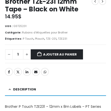
Brother TZE-231 12mm
Tape – Black on White
14.95
$
UGS :
GSTZE231
Catégorie:
Rubans d'étiquettes pour Brother
Étiquettes:
P Touch
,
Ptouch
,
TZE-231
,
TZE231
AJOUTER AU PANIER
DESCRIPTION
Brother P Touch TZE231 – 12mm x 8m Labels – PT Series