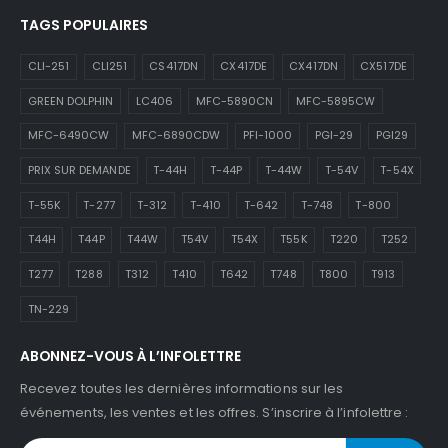
TAGS POPULAIRES
CLI-251
CLI251
CS417DN
CX417DE
CX417DN
CX517DE
GREEN DOLPHIN
LC406
MFC-5890CN
MFC-5895CW
MFC-6490CW
MFC-6890CDW
PFI-1000
PGI-29
PGI29
PRIX SUR DEMANDE
T-44H
T-44P
T-44W
T-54V
T-54X
T-55K
T-277
T-312
T-410
T-642
T-748
T-800
T44H
T44P
T44W
T54V
T54X
T55K
T220
T252
T277
T288
T312
T410
T642
T748
T800
T913
TN-229
ABONNEZ-VOUS À L’INFOLETTRE
Recevez toutes les dernières informations sur les
événements, les ventes et les offres. S’inscrire à l’infolettre :