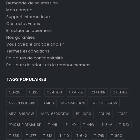
Demande de soumission
Mon compte
Support informatique
Contactez-nous
Effectuer un paiement
Nos garanties
Vous avez le droit de choisir
Termes et conditions
Politiques de confidentialité
Politique de retour et de remboursement
TAGS POPULAIRES
CLI-251
CLI251
CS417DN
CX417DE
CX417DN
CX517DE
GREEN DOLPHIN
LC406
MFC-5890CN
MFC-5895CW
MFC-6490CW
MFC-6890CDW
PFI-1000
PGI-29
PGI29
PRIX SUR DEMANDE
T-44H
T-44P
T-44W
T-54V
T-54X
T-55K
T-277
T-312
T-410
T-642
T-748
T-800