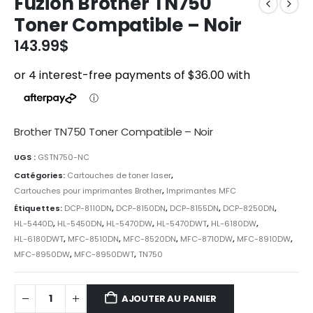
Fuzion Brother TN750
Toner Compatible – Noir
143.99
$
Brother TN750 Toner Compatible – Noir
UGS :
GSTN750-NC
Catégories:
Cartouches de toner laser
,
Cartouches pour imprimantes Brother
,
Imprimantes MFC
Étiquettes:
DCP-8110DN
,
DCP-8150DN
,
DCP-8155DN
,
DCP-8250DN
,
HL-5440D
,
HL-5450DN
,
HL-5470DW
,
HL-5470DWT
,
HL-6180DW
,
HL-6180DWT
,
MFC-8510DN
,
MFC-8520DN
,
MFC-8710DW
,
MFC-8910DW
,
MFC-8950DW
,
MFC-8950DWT
,
TN750
AJOUTER AU PANIER