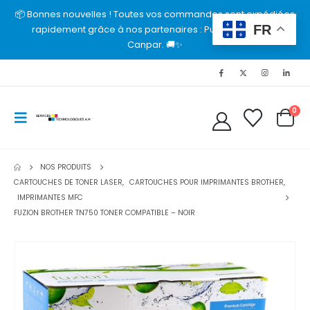
📦 Bonnes nouvelles ! Toutes vos commandes sont expédiées
FR
rapidement grâce à nos partenaires : Purolator, UPS et
Canpar. 🚚✨
0
NOS PRODUITS
CARTOUCHES DE TONER LASER
,
CARTOUCHES POUR IMPRIMANTES BROTHER
,
IMPRIMANTES MFC
FUZION BROTHER TN750 TONER COMPATIBLE – NOIR