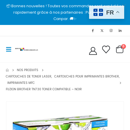
📦 Bonnes nouvelles ! Toutes vos commandes sont expédiées
FR
rapidement grâce à nos partenaires : Purolator, UPS et
Canpar. 🚚✨
0
NOS PRODUITS
CARTOUCHES DE TONER LASER
,
CARTOUCHES POUR IMPRIMANTES BROTHER
,
IMPRIMANTES MFC
FUZION BROTHER TN730 TONER COMPATIBLE – NOIR