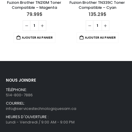
Fuzion Brother TN210M Toner 
Fuzion Brother TN339C Toner 
Compatible – Magenta
Compatible – Cyan
79.99
$
135.29
$
AJOUTER AU PANIER
AJOUTER AU PANIER
NOUS JOINDRE
TÉLÉPHONE:
514-800-7886
COURRIEL:
info@servicestechnologiquesam.ca
HEURES D'OUVERTURE :
Lundi - Vendredi / 9:00 AM - 9:00 PM