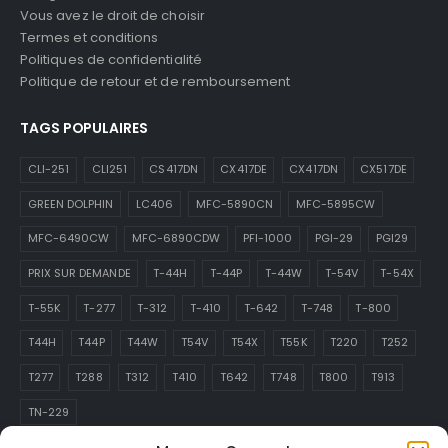
Vous avez le droit de choisir
Termes et conditions
Politiques de confidentialité
Politique de retour et de remboursement
TAGS POPULAIRES
CLI-251
CLI251
CS417DN
CX417DE
CX417DN
CX517DE
GREEN DOLPHIN
LC406
MFC-5890CN
MFC-5895CW
MFC-6490CW
MFC-6890CDW
PFI-1000
PGI-29
PGI29
PRIX SUR DEMANDE
T-44H
T-44P
T-44W
T-54V
T-54X
T-55K
T-277
T-312
T-410
T-642
T-748
T-800
T44H
T44P
T44W
T54V
T54X
T55K
T220
T252
T277
T288
T312
T410
T642
T748
T800
T913
TN-229