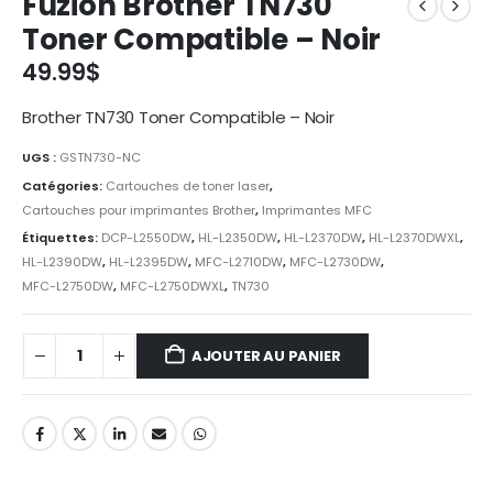
Fuzion Brother TN730
Toner Compatible – Noir
49.99
$
Brother TN730 Toner Compatible – Noir
UGS :
GSTN730-NC
Catégories:
Cartouches de toner laser
,
Cartouches pour imprimantes Brother
,
Imprimantes MFC
Étiquettes:
DCP-L2550DW
,
HL-L2350DW
,
HL-L2370DW
,
HL-L2370DWXL
,
HL-L2390DW
,
HL-L2395DW
,
MFC-L2710DW
,
MFC-L2730DW
,
MFC-L2750DW
,
MFC-L2750DWXL
,
TN730
AJOUTER AU PANIER