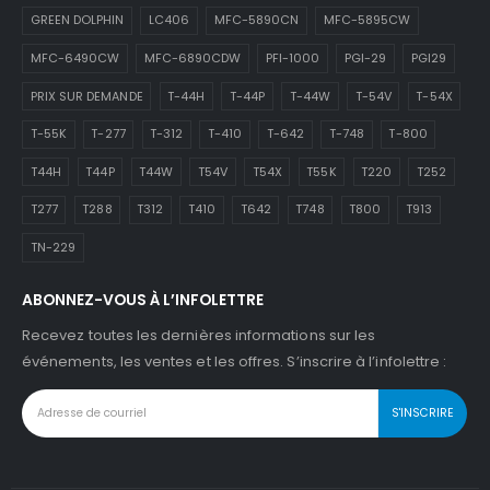
GREEN DOLPHIN
LC406
MFC-5890CN
MFC-5895CW
MFC-6490CW
MFC-6890CDW
PFI-1000
PGI-29
PGI29
PRIX SUR DEMANDE
T-44H
T-44P
T-44W
T-54V
T-54X
T-55K
T-277
T-312
T-410
T-642
T-748
T-800
T44H
T44P
T44W
T54V
T54X
T55K
T220
T252
T277
T288
T312
T410
T642
T748
T800
T913
TN-229
ABONNEZ-VOUS À L’INFOLETTRE
Recevez toutes les dernières informations sur les
événements, les ventes et les offres. S’inscrire à l’infolettre :