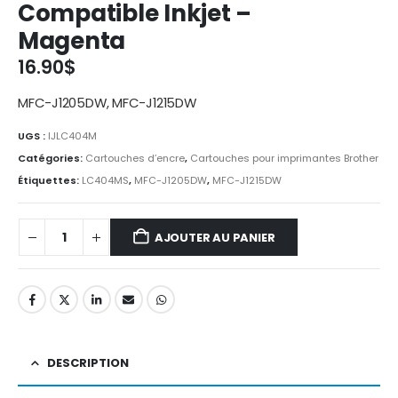
Compatible Inkjet –
Magenta
16.90
$
MFC-J1205DW, MFC-J1215DW
UGS :
IJLC404M
Catégories:
Cartouches d’encre
,
Cartouches pour imprimantes Brother
Étiquettes:
LC404MS
,
MFC-J1205DW
,
MFC-J1215DW
AJOUTER AU PANIER
DESCRIPTION