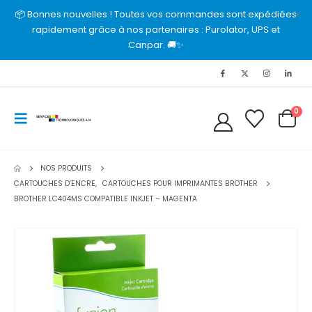
📦 Bonnes nouvelles ! Toutes vos commandes sont expédiées
rapidement grâce à nos partenaires : Purolator, UPS et
Canpar. 🚚✨
0
NOS PRODUITS
CARTOUCHES D’ENCRE
,
CARTOUCHES POUR IMPRIMANTES BROTHER
BROTHER LC404MS COMPATIBLE INKJET – MAGENTA