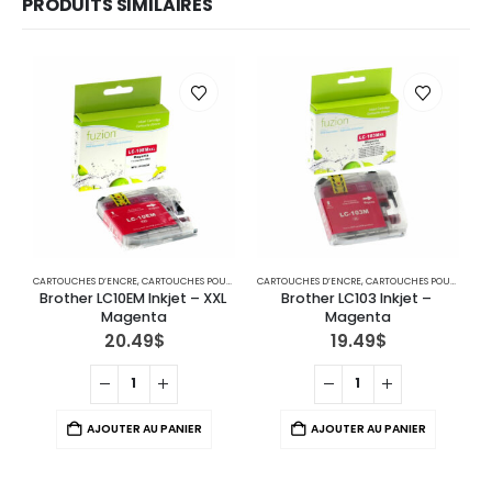
PRODUITS SIMILAIRES
CARTOUCHES D’ENCRE
,
CARTOUCHES POUR IMPRIMANTES BROTHER
CARTOUCHES D’ENCRE
,
IMPRIMANTE JET D'ENCRE
,
CARTOUCHES POUR IMPRIMANTES BROTHER
C
Brother LC10EM Inkjet – XXL 
Brother LC103 Inkjet – 
Magenta
Magenta
20.49
$
19.49
$
AJOUTER AU PANIER
AJOUTER AU PANIER