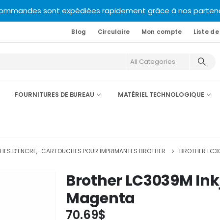
commandes sont expédiées rapidement grâce à nos partenair
Blog
Circulaire
Mon compte
Liste de
FOURNITURES DE BUREAU
MATÉRIEL TECHNOLOGIQUE
ES D’ENCRE
,
CARTOUCHES POUR IMPRIMANTES BROTHER
BROTHER LC30
Brother LC3039M Inkj
Magenta
70.69
$