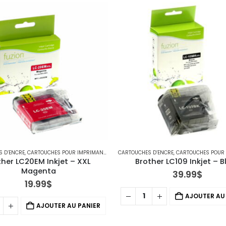
S D’ENCRE
RIMANTE JET D'ENCRE
,
CARTOUCHES POUR IMPRIMANTES BROTHER
CARTOUCHES D’ENCRE
,
IMPRIMANTE JET D'ENCRE
,
CARTOUCHES POUR IMPRIM
ther LC20EM Inkjet – XXL 
Brother LC109 Inkjet – B
Magenta
39.99
$
19.99
$
AJOUTER AU
AJOUTER AU PANIER