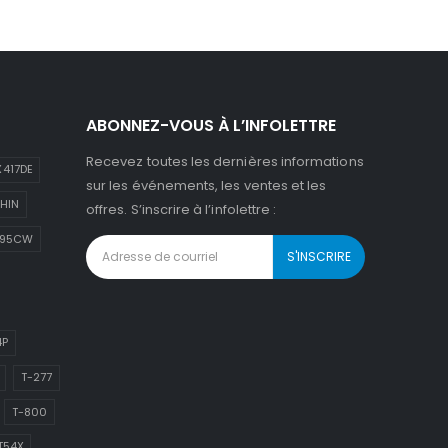
ABONNEZ-VOUS À L’INFOLETTRE
Recevez toutes les dernières informations
417DE
sur les événements, les ventes et les
HIN
offres. S’inscrire à l’infolettre :
895CW
4P
T-277
T-800
T54X