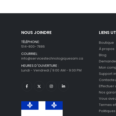
NOUS JOINDRE
LIENS UT
TÉLÉPHONE:
Boutique
514-800-7886
À propos
COURRIEL:
Blog
info@servicestechnologiquesam.ca
Demande 
HEURES D'OUVERTURE :
Mon com
Lundi - Vendredi / 9:00 AM - 9:00 PM
Support i
Contacte
Effectuer
Nos garan
Vous avez 
Termes et
Politiques