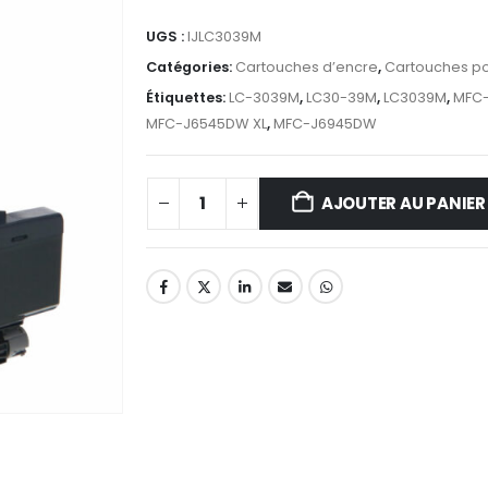
UGS :
IJLC3039M
Catégories:
Cartouches d’encre
,
Cartouches po
Étiquettes:
LC-3039M
,
LC30-39M
,
LC3039M
,
MFC
MFC-J6545DW XL
,
MFC-J6945DW
AJOUTER AU PANIER