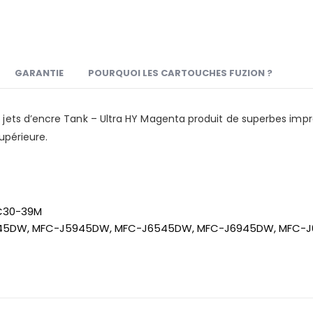
GARANTIE
POURQUOI LES CARTOUCHES FUZION ?
jets d’encre Tank – Ultra HY Magenta produit de superbes impr
upérieure.
LC30-39M
5845DW, MFC-J5945DW, MFC-J6545DW, MFC-J6945DW, MFC-