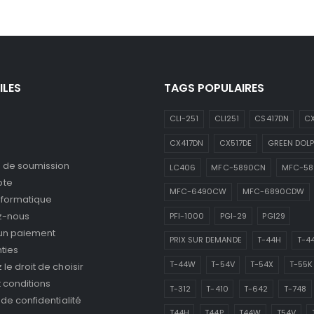
ILES
TAGS POPULAIRES
CLI-251
CLI251
CS417DN
CX
CX417DN
CX517DE
GREEN DOLP
de soumission
LC406
MFC-5890CN
MFC-5
pte
MFC-6490CW
MFC-6890CDW
nformatique
z-nous
PFI-1000
PGI-29
PGI29
 un paiement
PRIX SUR DEMANDE
T-44H
T-4
ties
T-44W
T-54V
T-54X
T-55K
le droit de choisir
 conditions
T-312
T-410
T-642
T-748
 de confidentialité
T44H
T44P
T44W
T54V