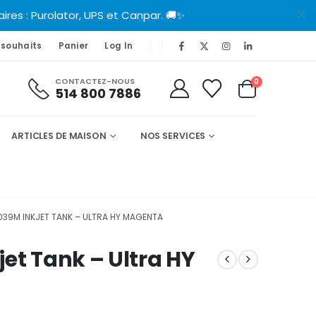
es : Purolator, UPS et Canpar. 🚚✨
 souhaits
Panier
Log In
CONTACTEZ-NOUS
0
514 800 7886
ARTICLES DE MAISON
NOS SERVICES
39M INKJET TANK – ULTRA HY MAGENTA
et Tank – Ultra HY