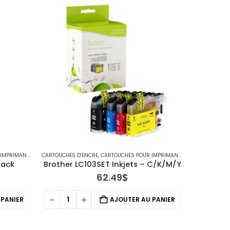
ANTES BROTHER
CARTOUCHES D’ENCRE
,
IMPRIMANTE JET D'ENCRE
,
CARTOUCHES POUR IMPRIMANTES BROTHER
CARTOUCHES 
,
IMPRI
lack
Brother LC103SET Inkjets – C/K/M/Y
Broth
62.49
$
 PANIER
AJOUTER AU PANIER