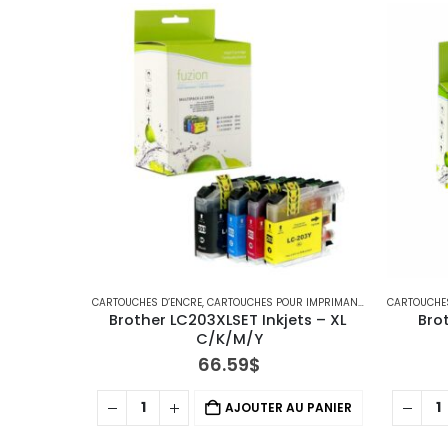
CARTOUCHES D’ENCRE
,
CARTOUCHES POUR IMPRIMANTES BROTHER
CARTOUCHE
,
IMP
Brother LC203XLSET Inkjets – XL 
Bro
C/K/M/Y
66.59
$
AJOUTER AU PANIER