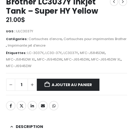
Brother LC3037Y Inkjet
Tank – Super HY Yellow
21.00
$
UGS :
IJLC3037Y
Catégories:
Cartouches d’encre
,
Cartouches pour imprimantes Brother
,
Imprimante jet d'encre
Étiquettes:
LC-3037Y
,
LC30-37Y
,
LC3037Y
,
MFC-J5845DW
,
MFC-J5845DW XL
,
MFC-J5945DW
,
MFC-J6545DW
,
MFC-J6545DW XL
,
MFC-J6945DW
AJOUTER AU PANIER
DESCRIPTION