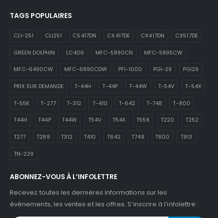
TAGS POPULAIRES
CLI-251
CLI251
CS417DN
CX417DE
CX417DN
CX517DE
GREEN DOLPHIN
LC406
MFC-5890CN
MFC-5895CW
MFC-6490CW
MFC-6890CDW
PFI-1000
PGI-29
PGI29
PRIX SUR DEMANDE
T-44H
T-44P
T-44W
T-54V
T-54X
T-55K
T-277
T-312
T-410
T-642
T-748
T-800
T44H
T44P
T44W
T54V
T54X
T55K
T220
T252
T277
T288
T312
T410
T642
T748
T800
T913
TN-229
ABONNEZ-VOUS À L’INFOLETTRE
Recevez toutes les dernières informations sur les
événements, les ventes et les offres. S’inscrire à l’infolettre :