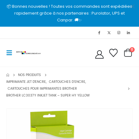
📦 Bonnes nouvelles ! Toutes vos commandes sont expédiées
rapidement grâce à nos partenaires : Purolator, UPS et
Canpar. 🚚✨
0
NOS PRODUITS
IMPRIMANTE JET D'ENCRE
,
CARTOUCHES D’ENCRE
,
CARTOUCHES POUR IMPRIMANTES BROTHER
BROTHER LC3037Y INKJET TANK – SUPER HY YELLOW