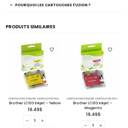
POURQUOI LES CARTOUCHES FUZION ?
PRODUITS SIMILAIRES
CARTOUCHES D’ENCRE
,
CARTOUCHES POUR IMPRIMANTES BROTHER
CARTOUCHES D’ENCRE
,
IMPRIMANTE JET D'ENCRE
,
CARTOUCHES POUR IMPRIMANTES BROTHER
C
Brother LC103 Inkjet – Yellow
Brother LC103 Inkjet – 
Magenta
19.49
$
19.49
$