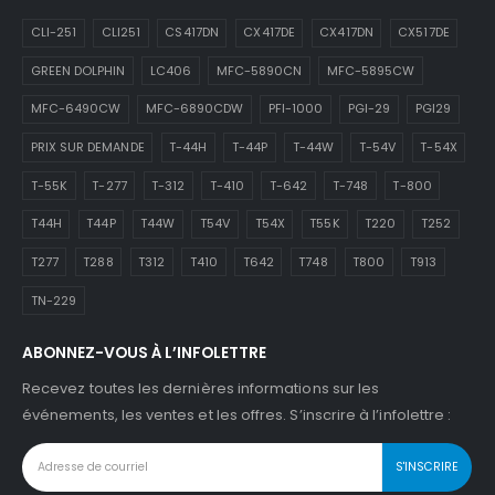
CLI-251
CLI251
CS417DN
CX417DE
CX417DN
CX517DE
GREEN DOLPHIN
LC406
MFC-5890CN
MFC-5895CW
MFC-6490CW
MFC-6890CDW
PFI-1000
PGI-29
PGI29
PRIX SUR DEMANDE
T-44H
T-44P
T-44W
T-54V
T-54X
T-55K
T-277
T-312
T-410
T-642
T-748
T-800
T44H
T44P
T44W
T54V
T54X
T55K
T220
T252
T277
T288
T312
T410
T642
T748
T800
T913
TN-229
ABONNEZ-VOUS À L’INFOLETTRE
Recevez toutes les dernières informations sur les
événements, les ventes et les offres. S’inscrire à l’infolettre :