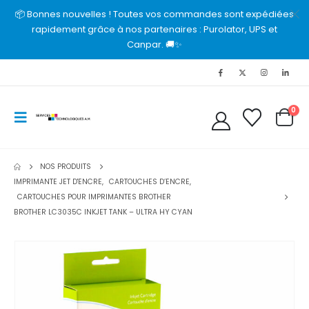
📦 Bonnes nouvelles ! Toutes vos commandes sont expédiées
rapidement grâce à nos partenaires : Purolator, UPS et
Canpar. 🚚✨
0
NOS PRODUITS
IMPRIMANTE JET D'ENCRE
,
CARTOUCHES D’ENCRE
,
CARTOUCHES POUR IMPRIMANTES BROTHER
BROTHER LC3035C INKJET TANK – ULTRA HY CYAN