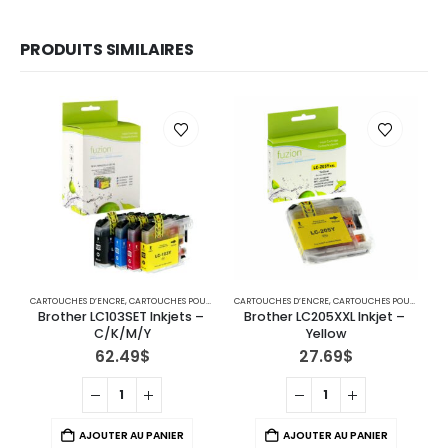
PRODUITS SIMILAIRES
CARTOUCHES D’ENCRE
,
CARTOUCHES POUR IMPRIMANTES BROTHER
CARTOUCHES D’ENCRE
,
IMPRIMANTE JET D'ENCRE
,
CARTOUCHES POUR IMPRIMANTES BROTHER
C
Brother LC103SET Inkjets – 
Brother LC205XXL Inkjet – 
C/K/M/Y
Yellow
62.49
$
27.69
$
AJOUTER AU PANIER
AJOUTER AU PANIER