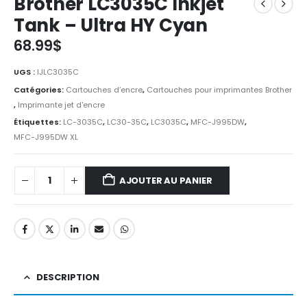
Brother LC3035C Inkjet
Tank – Ultra HY Cyan
68.99
$
UGS :
IJLC3035C
Catégories:
Cartouches d’encre
,
Cartouches pour imprimantes Brother
,
Imprimante jet d'encre
Étiquettes:
LC-3035C
,
LC30-35C
,
LC3035C
,
MFC-J995DW
,
MFC-J995DW XL
AJOUTER AU PANIER
DESCRIPTION