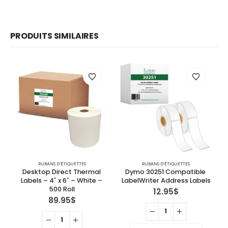
PRODUITS SIMILAIRES
RUBANS D’ÉTIQUETTES
RUBANS D’ÉTIQUETTES
Desktop Direct Thermal 
Dymo 30251 Compatible 
Labels – 4″ x 6″ – White – 
LabelWriter Address Labels
L
500 Roll
12.95
$
89.95
$