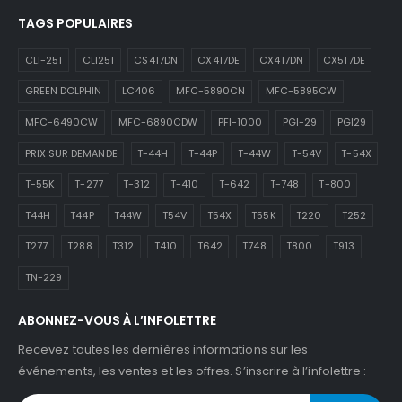
TAGS POPULAIRES
CLI-251
CLI251
CS417DN
CX417DE
CX417DN
CX517DE
GREEN DOLPHIN
LC406
MFC-5890CN
MFC-5895CW
MFC-6490CW
MFC-6890CDW
PFI-1000
PGI-29
PGI29
PRIX SUR DEMANDE
T-44H
T-44P
T-44W
T-54V
T-54X
T-55K
T-277
T-312
T-410
T-642
T-748
T-800
T44H
T44P
T44W
T54V
T54X
T55K
T220
T252
T277
T288
T312
T410
T642
T748
T800
T913
TN-229
ABONNEZ-VOUS À L’INFOLETTRE
Recevez toutes les dernières informations sur les
événements, les ventes et les offres. S’inscrire à l’infolettre :