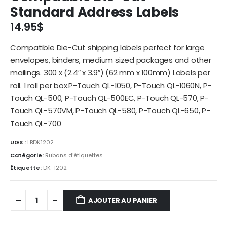
Standard Address Labels
14.95
$
Compatible Die-Cut shipping labels perfect for large
envelopes, binders, medium sized packages and other
mailings. 300 x (2.4″ x 3.9″) (62 mm x 100mm) Labels per
roll. 1 roll per box.P-Touch QL-1050, P-Touch QL-1060N, P-
Touch QL-500, P-Touch QL-500EC, P-Touch QL-570, P-
Touch QL-570VM, P-Touch QL-580, P-Touch QL-650, P-
Touch QL-700
UGS :
LBDK1202
Catégorie:
Rubans d’étiquettes
Étiquette:
DK-1202
AJOUTER AU PANIER