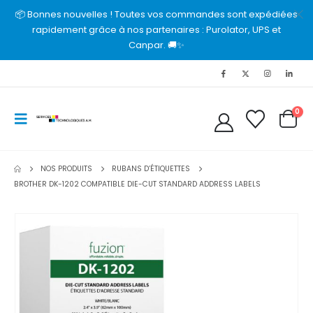
📦 Bonnes nouvelles ! Toutes vos commandes sont expédiées
rapidement grâce à nos partenaires : Purolator, UPS et
Canpar. 🚚✨
0
NOS PRODUITS
RUBANS D’ÉTIQUETTES
BROTHER DK-1202 COMPATIBLE DIE-CUT STANDARD ADDRESS LABELS