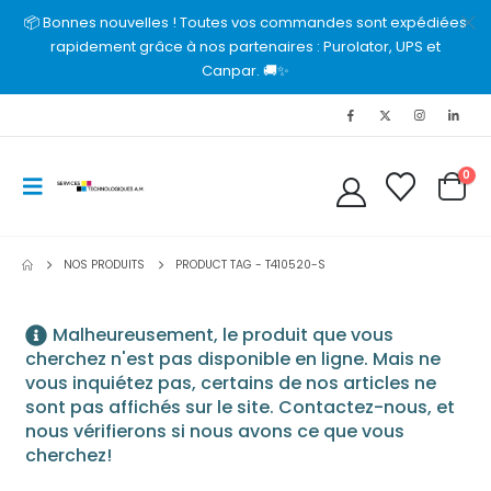
📦 Bonnes nouvelles ! Toutes vos commandes sont expédiées
rapidement grâce à nos partenaires : Purolator, UPS et
Canpar. 🚚✨
0
NOS PRODUITS
PRODUCT TAG -
T410520-S
Malheureusement, le produit que vous
cherchez n'est pas disponible en ligne. Mais ne
vous inquiétez pas, certains de nos articles ne
sont pas affichés sur le site. Contactez-nous, et
nous vérifierons si nous avons ce que vous
cherchez!