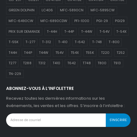
GREEN DOLPHIN
LC406
MFC-5890CN
MFC-5895CW
MFC-6490CW
MFC-6890CDW
PFI-1000
PGI-29
PGI29
PRIX SUR DEMANDE
T-44H
T-44P
T-44W
T-54V
T-54X
T-55K
T-277
T-312
T-410
T-642
T-748
T-800
T44H
T44P
T44W
T54V
T54X
T55K
T220
T252
T277
T288
T312
T410
T642
T748
T800
T913
TN-229
ABONNEZ-VOUS À L’INFOLETTRE
Recevez toutes les dernières informations sur les
événements, les ventes et les offres. S’inscrire à l’infolettre :