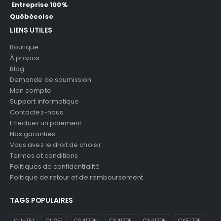
Entreprise 100%
Québécoise
LIENS UTILES
Boutique
À propos
Blog
Demande de soumission
Mon compte
Support informatique
Contactez-nous
Effectuer un paiement
Nos garanties
Vous avez le droit de choisir
Termes et conditions
Politiques de confidentialité
Politique de retour et de remboursement
TAGS POPULAIRES
CLI-251
CLI251
CS417DN
CX417DE
CX417DN
CX517DE