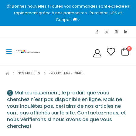
📦 Bonnes nouvelles ! Toutes vos commandes sont expédiées
rapidement grâce à nos partenaires : Purolator, UPS et
Canpar. 🚚✨
0
NOS PRODUITS
PRODUCT TAG -
T314XL
Malheureusement, le produit que vous
cherchez n'est pas disponible en ligne. Mais ne
vous inquiétez pas, certains de nos articles ne
sont pas affichés sur le site. Contactez-nous, et
nous vérifierons si nous avons ce que vous
cherchez!