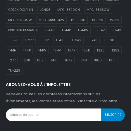
GREEN DOLPHIN
LC406
MFC-5890CN
MFC-5895CW
MFC-6490CW
MFC-6890CDW
PFI-1000
PGI-29
PGI29
PRIX SUR DEMANDE
T-44H
T-44P
T-44W
T-54V
T-54X
T-55K
T-277
T-312
T-410
T-642
T-748
T-800
T44H
T44P
T44W
T54V
T54X
T55K
T220
T252
T277
T288
T312
T410
T642
T748
T800
T913
TN-229
ABONNEZ-VOUS À L’INFOLETTRE
Recevez toutes les dernières informations sur les
événements, les ventes et les offres. S’inscrire à l’infolettre :