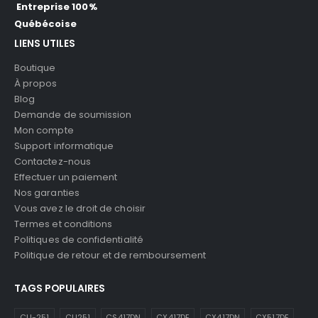
Entreprise 100%
Québécoise
LIENS UTILES
Boutique
À propos
Blog
Demande de soumission
Mon compte
Support informatique
Contactez-nous
Effectuer un paiement
Nos garanties
Vous avez le droit de choisir
Termes et conditions
Politiques de confidentialité
Politique de retour et de remboursement
TAGS POPULAIRES
CLI-251
CLI251
CS417DN
CX417DE
CX417DN
CX517DE