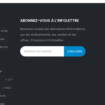
ABONNEZ-VOUS À L’INFOLETTRE
Recevez toutes les dernières informations
417DE
sur les événements, les ventes et les
HIN
offres. S’inscrire à l’infolettre :
895CW
4P
T-277
T-800
T54X
288