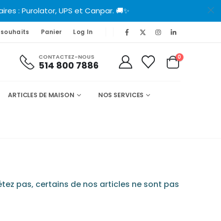
es : Purolator, UPS et Canpar. 🚚✨
 souhaits
Panier
Log In
CONTACTEZ-NOUS
0
514 800 7886
ARTICLES DE MAISON
NOS SERVICES
tez pas, certains de nos articles ne sont pas