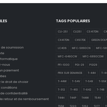
ILES
TAGS POPULAIRES
CLI-251
CLI251
CS417DN
CX
CX417DN
CX517DE
GREEN DOLP
de soumission
LC406
MFC-5890CN
MFC-5
pte
MFC-6490CW
MFC-6890CDW
nformatique
z-nous
PFI-1000
PGI-29
PGI29
 un paiement
PRIX SUR DEMANDE
T-44H
T-4
ties
T-44W
T-54V
T-54X
T-55K
le droit de choisir
 conditions
T-312
T-410
T-642
T-748
 de confidentialité
T44H
T44P
T44W
T54V
 de retour et de remboursement
T55K
T220
T252
T277
T