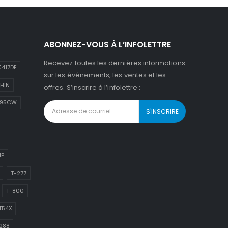
ABONNEZ-VOUS À L’INFOLETTRE
Recevez toutes les dernières informations
417DE
sur les événements, les ventes et les
HIN
offres. S’inscrire à l’infolettre :
895CW
4P
T-277
T-800
T54X
288