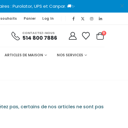
es : Purolator, UPS et Canpar. 🚚✨
 souhaits
Panier
Log In
CONTACTEZ-NOUS
0
514 800 7886
ARTICLES DE MAISON
NOS SERVICES
tez pas, certains de nos articles ne sont pas