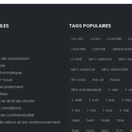
ILES
TAGS POPULAIRES
CLI-251
CLI251
CS417DN
CX
CX417DN
CX517DE
GREEN DOLP
de soumission
LC406
MFC-5890CN
MFC-5
pte
MFC-6490CW
MFC-6890CDW
nformatique
z-nous
PFI-1000
PGI-29
PGI29
 un paiement
PRIX SUR DEMANDE
T-44H
T-4
ties
T-44W
T-54V
T-54X
T-55K
le droit de choisir
 conditions
T-312
T-410
T-642
T-748
 de confidentialité
T44H
T44P
T44W
T54V
 de retour et de remboursement
T55K
T220
T252
T277
T