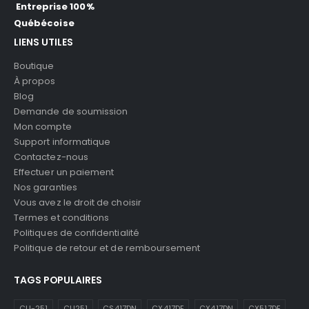
Entreprise 100%
Québécoise
LIENS UTILES
Boutique
À propos
Blog
Demande de soumission
Mon compte
Support informatique
Contactez-nous
Effectuer un paiement
Nos garanties
Vous avez le droit de choisir
Termes et conditions
Politiques de confidentialité
Politique de retour et de remboursement
TAGS POPULAIRES
CLI-251
CLI251
CS417DN
CX417DE
CX417DN
CX517DE