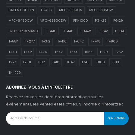
GREEN DOLPHIN
LC406
MFC-5890CN
MFC-5895CW
MFC-6490CW
MFC-6890CDW
PFI-1000
PGI-29
PGI29
PRIX SUR DEMANDE
T-44H
T-44P
T-44W
T-54V
T-54X
T-55K
T-277
T-312
T-410
T-642
T-748
T-800
T44H
T44P
T44W
T54V
T54X
T55K
T220
T252
T277
T288
T312
T410
T642
T748
T800
T913
TN-229
ABONNEZ-VOUS À L’INFOLETTRE
Recevez toutes les dernières informations sur les
événements, les ventes et les offres. S’inscrire à l’infolettre :