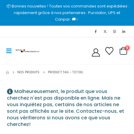
📦 Bonnes nouvelles ! Toutes vos commandes sont expédiées
rapidement grâce à nos partenaires : Purolator, UPS et
Canpar. 🚚✨
0
NOS PRODUITS
PRODUCT TAG -
T273XL
Malheureusement, le produit que vous
cherchez n'est pas disponible en ligne. Mais ne
vous inquiétez pas, certains de nos articles ne
sont pas affichés sur le site. Contactez-nous, et
nous vérifierons si nous avons ce que vous
cherchez!