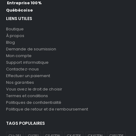
Entreprise 100%
Québécoise
LIENS UTILES
Boutique
À propos
Blog
Demande de soumission
Mon compte
Support informatique
Contactez-nous
Effectuer un paiement
Nos garanties
Vous avez le droit de choisir
Termes et conditions
Politiques de confidentialité
Politique de retour et de remboursement
TAGS POPULAIRES
CLI-251
CLI251
CS417DN
CX417DE
CX417DN
CX517DE