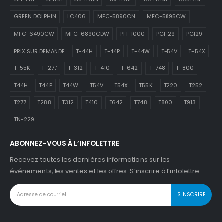
GREEN DOLPHIN
LC406
MFC-5890CN
MFC-5895CW
MFC-6490CW
MFC-6890CDW
PFI-1000
PGI-29
PGI29
PRIX SUR DEMANDE
T-44H
T-44P
T-44W
T-54V
T-54X
T-55K
T-277
T-312
T-410
T-642
T-748
T-800
T44H
T44P
T44W
T54V
T54X
T55K
T220
T252
T277
T288
T312
T410
T642
T748
T800
T913
TN-229
ABONNEZ-VOUS À L’INFOLETTRE
Recevez toutes les dernières informations sur les
événements, les ventes et les offres. S’inscrire à l’infolettre :