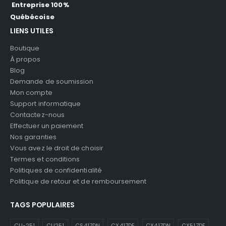
Entreprise 100%
Québécoise
LIENS UTILES
Boutique
À propos
Blog
Demande de soumission
Mon compte
Support informatique
Contactez-nous
Effectuer un paiement
Nos garanties
Vous avez le droit de choisir
Termes et conditions
Politiques de confidentialité
Politique de retour et de remboursement
TAGS POPULAIRES
CLI-251
CLI251
CS417DN
CX417DE
CX417DN
CX517DE