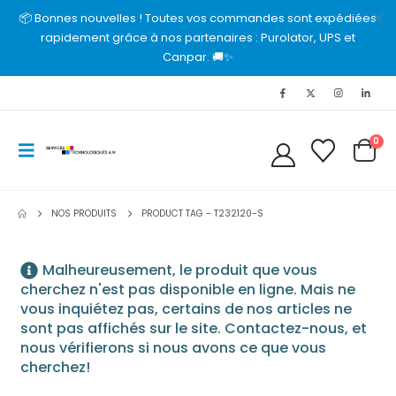
📦 Bonnes nouvelles ! Toutes vos commandes sont expédiées
rapidement grâce à nos partenaires : Purolator, UPS et
Canpar. 🚚✨
0
NOS PRODUITS
PRODUCT TAG -
T232120-S
Malheureusement, le produit que vous
cherchez n'est pas disponible en ligne. Mais ne
vous inquiétez pas, certains de nos articles ne
sont pas affichés sur le site. Contactez-nous, et
nous vérifierons si nous avons ce que vous
cherchez!