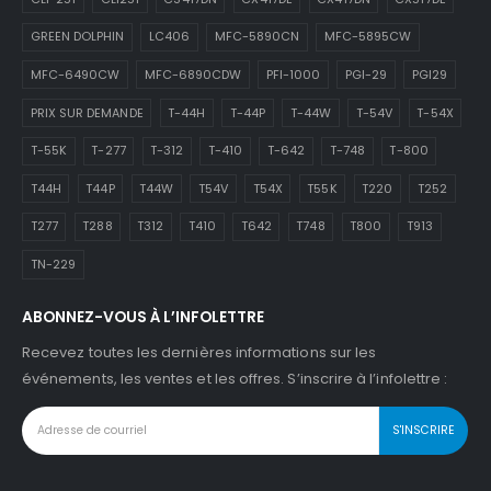
GREEN DOLPHIN
LC406
MFC-5890CN
MFC-5895CW
MFC-6490CW
MFC-6890CDW
PFI-1000
PGI-29
PGI29
PRIX SUR DEMANDE
T-44H
T-44P
T-44W
T-54V
T-54X
T-55K
T-277
T-312
T-410
T-642
T-748
T-800
T44H
T44P
T44W
T54V
T54X
T55K
T220
T252
T277
T288
T312
T410
T642
T748
T800
T913
TN-229
ABONNEZ-VOUS À L’INFOLETTRE
Recevez toutes les dernières informations sur les
événements, les ventes et les offres. S’inscrire à l’infolettre :