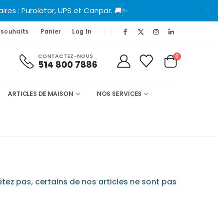
es : Purolator, UPS et Canpar. 🚚✨
 souhaits
Panier
Log In
CONTACTEZ-NOUS
0
514 800 7886
ARTICLES DE MAISON
NOS SERVICES
tez pas, certains de nos articles ne sont pas