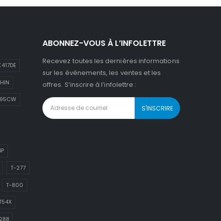
ABONNEZ-VOUS À L’INFOLETTRE
Recevez toutes les dernières informations
417DE
sur les événements, les ventes et les
HIN
offres. S’inscrire à l’infolettre :
895CW
4P
T-277
T-800
T54X
288