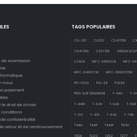
ILES
TAGS POPULAIRES
CLI-251
CLI251
CS417DN
CX
CX417DN
CX517DE
GREEN DOLP
de soumission
LC406
MFC-5890CN
MFC-5
pte
MFC-6490CW
MFC-6890CDW
nformatique
z-nous
PFI-1000
PGI-29
PGI29
 un paiement
PRIX SUR DEMANDE
T-44H
T-4
ties
T-44W
T-54V
T-54X
T-55K
le droit de choisir
 conditions
T-312
T-410
T-642
T-748
 de confidentialité
T44H
T44P
T44W
T54V
 de retour et de remboursement
T55K
T220
T252
T277
T