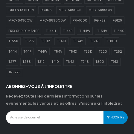
GREEN DOLPHIN
LC406
MFC-5890CN
MFC-5895CW
MFC-6490CW
MFC-6890CDW
PFI-1000
PGI-29
PGI29
PRIX SUR DEMANDE
T-44H
T-44P
T-44W
T-54V
T-54X
T-55K
T-277
T-312
T-410
T-642
T-748
T-800
T44H
T44P
T44W
T54V
T54X
T55K
T220
T252
T277
T288
T312
T410
T642
T748
T800
T913
TN-229
ABONNEZ-VOUS À L’INFOLETTRE
Recevez toutes les dernières informations sur les
événements, les ventes et les offres. S’inscrire à l’infolettre :