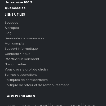
Entreprise 100%
Québécoise
LIENS UTILES
Boutique
À propos
Blog
Demande de soumission
Mon compte
Support informatique
Contactez-nous
Effectuer un paiement
Nos garanties
Vous avez le droit de choisir
Termes et conditions
Politiques de confidentialité
Politique de retour et de remboursement
TAGS POPULAIRES
CLI-251
CLI251
CS417DN
CX417DE
CX417DN
CX517DE