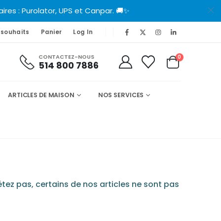
es : Purolator, UPS et Canpar. 🚚✨
 souhaits
Panier
Log In
CONTACTEZ-NOUS
0
514 800 7886
ARTICLES DE MAISON
NOS SERVICES
tez pas, certains de nos articles ne sont pas