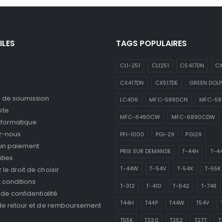
ILES
TAGS POPULAIRES
CLI-251
CLI251
CS417DN
CX
CX417DN
CX517DE
GREEN DOLP
de soumission
LC406
MFC-5890CN
MFC-5
pte
MFC-6490CW
MFC-6890CDW
nformatique
z-nous
PFI-1000
PGI-29
PGI29
 un paiement
PRIX SUR DEMANDE
T-44H
T-4
ties
T-44W
T-54V
T-54X
T-55K
le droit de choisir
 conditions
T-312
T-410
T-642
T-748
 de confidentialité
T44H
T44P
T44W
T54V
 de retour et de remboursement
T55K
T220
T252
T277
T