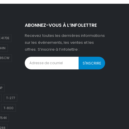
ABONNEZ-VOUS À L’INFOLETTRE
Recevez toutes les dernières informations
417DE
sur les événements, les ventes et les
HIN
offres. S’inscrire à l’infolettre :
895CW
4P
T-277
T-800
T54X
288