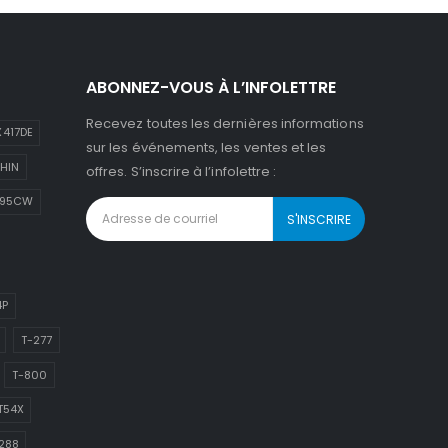
ABONNEZ-VOUS À L’INFOLETTRE
Recevez toutes les dernières informations
417DE
sur les événements, les ventes et les
HIN
offres. S’inscrire à l’infolettre :
895CW
4P
T-277
T-800
T54X
288