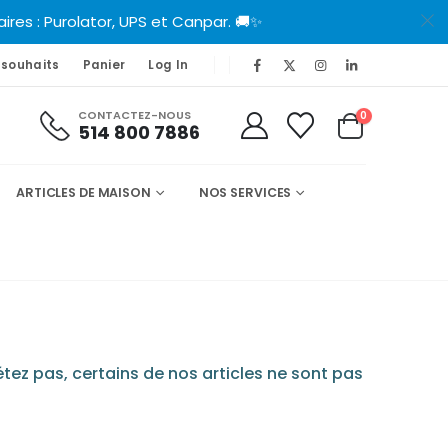
es : Purolator, UPS et Canpar. 🚚✨
 souhaits
Panier
Log In
CONTACTEZ-NOUS
0
514 800 7886
ARTICLES DE MAISON
NOS SERVICES
tez pas, certains de nos articles ne sont pas