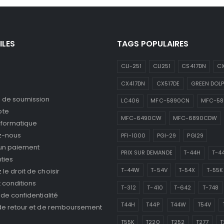
ILES
TAGS POPULAIRES
CLI-251
CLI251
CS417DN
CX
CX417DN
CX517DE
GREEN DOLP
de soumission
LC406
MFC-5890CN
MFC-5
pte
MFC-6490CW
MFC-6890CDW
nformatique
z-nous
PFI-1000
PGI-29
PGI29
 un paiement
PRIX SUR DEMANDE
T-44H
T-4
ties
T-44W
T-54V
T-54X
T-55K
le droit de choisir
 conditions
T-312
T-410
T-642
T-748
 de confidentialité
T44H
T44P
T44W
T54V
 de retour et de remboursement
T55K
T220
T252
T277
T