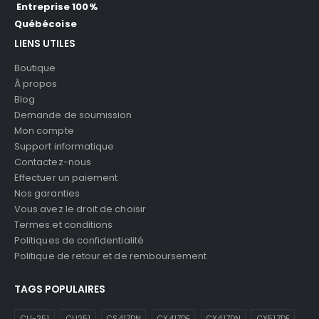
Entreprise 100%
Québécoise
LIENS UTILES
Boutique
À propos
Blog
Demande de soumission
Mon compte
Support informatique
Contactez-nous
Effectuer un paiement
Nos garanties
Vous avez le droit de choisir
Termes et conditions
Politiques de confidentialité
Politique de retour et de remboursement
TAGS POPULAIRES
CLI-251
CLI251
CS417DN
CX417DE
CX417DN
CX517DE