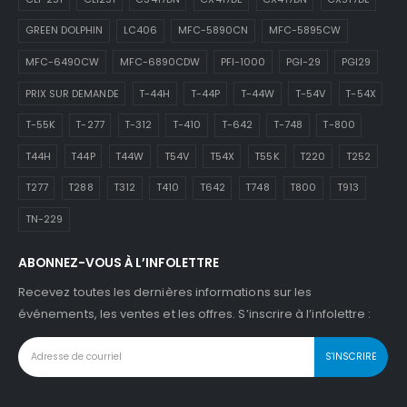
GREEN DOLPHIN
LC406
MFC-5890CN
MFC-5895CW
MFC-6490CW
MFC-6890CDW
PFI-1000
PGI-29
PGI29
PRIX SUR DEMANDE
T-44H
T-44P
T-44W
T-54V
T-54X
T-55K
T-277
T-312
T-410
T-642
T-748
T-800
T44H
T44P
T44W
T54V
T54X
T55K
T220
T252
T277
T288
T312
T410
T642
T748
T800
T913
TN-229
ABONNEZ-VOUS À L’INFOLETTRE
Recevez toutes les dernières informations sur les
événements, les ventes et les offres. S’inscrire à l’infolettre :