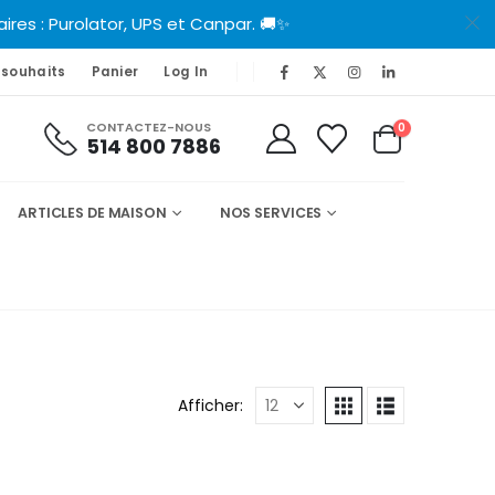
es : Purolator, UPS et Canpar. 🚚✨
 souhaits
Panier
Log In
CONTACTEZ-NOUS
0
514 800 7886
ARTICLES DE MAISON
NOS SERVICES
Afficher: