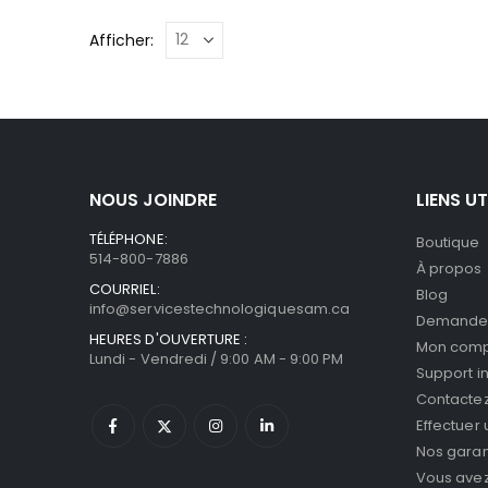
Afficher:
NOUS JOINDRE
LIENS UT
TÉLÉPHONE:
Boutique
514-800-7886
À propos
COURRIEL:
Blog
info@servicestechnologiquesam.ca
Demande 
HEURES D'OUVERTURE :
Mon com
Lundi - Vendredi / 9:00 AM - 9:00 PM
Support i
Contacte
Effectuer
Nos garan
Vous avez 