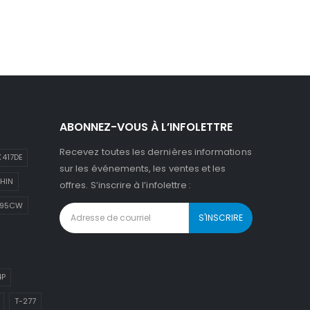
ABONNEZ-VOUS À L’INFOLETTRE
Recevez toutes les dernières informations
417DE
sur les événements, les ventes et les
HIN
offres. S’inscrire à l’infolettre :
895CW
4P
T-277