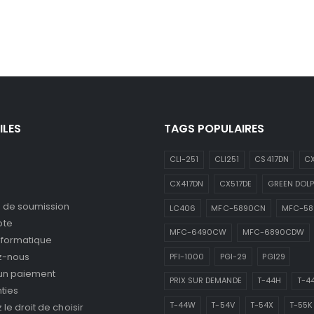
ILES
TAGS POPULAIRES
CLI-251
CLI251
CS417DN
CX
CX417DN
CX517DE
GREEN DOLP
de soumission
LC406
MFC-5890CN
MFC-5
pte
MFC-6490CW
MFC-6890CDW
nformatique
z-nous
PFI-1000
PGI-29
PGI29
 un paiement
PRIX SUR DEMANDE
T-44H
T-4
ties
T-44W
T-54V
T-54X
T-55K
le droit de choisir