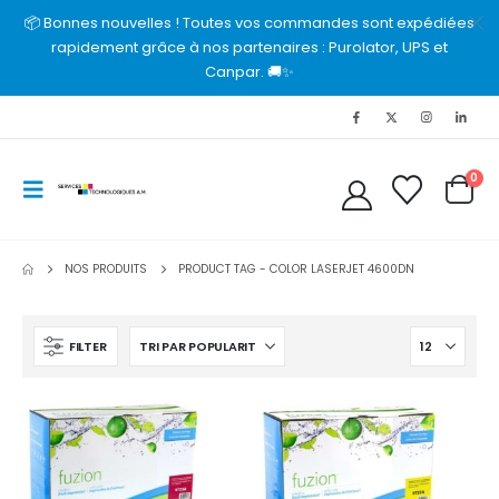
📦 Bonnes nouvelles ! Toutes vos commandes sont expédiées
rapidement grâce à nos partenaires : Purolator, UPS et
Canpar. 🚚✨
0
NOS PRODUITS
PRODUCT TAG -
COLOR LASERJET 4600DN
FILTER