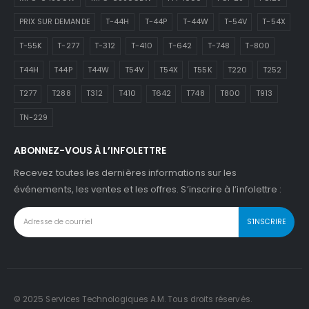
PRIX SUR DEMANDE
T-44H
T-44P
T-44W
T-54V
T-54X
T-55K
T-277
T-312
T-410
T-642
T-748
T-800
T44H
T44P
T44W
T54V
T54X
T55K
T220
T252
T277
T288
T312
T410
T642
T748
T800
T913
TN-229
ABONNEZ-VOUS À L’INFOLETTRE
Recevez toutes les dernières informations sur les
événements, les ventes et les offres. S’inscrire à l’infolettre :
© 2025 Services Technologiques A.M. Tous droits réservés.