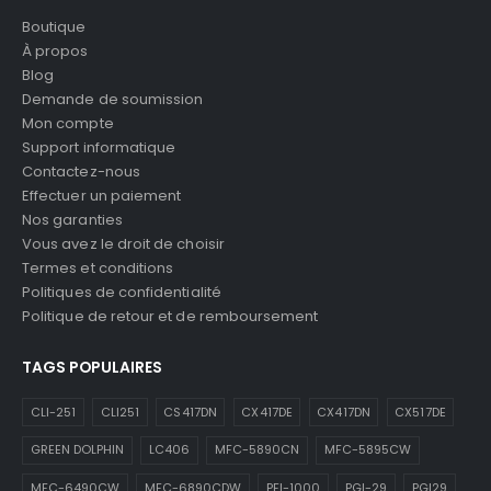
Boutique
À propos
Blog
Demande de soumission
Mon compte
Support informatique
Contactez-nous
Effectuer un paiement
Nos garanties
Vous avez le droit de choisir
Termes et conditions
Politiques de confidentialité
Politique de retour et de remboursement
TAGS POPULAIRES
CLI-251
CLI251
CS417DN
CX417DE
CX417DN
CX517DE
GREEN DOLPHIN
LC406
MFC-5890CN
MFC-5895CW
MFC-6490CW
MFC-6890CDW
PFI-1000
PGI-29
PGI29